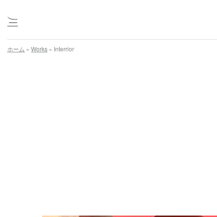
Skip
ホーム
»
Works
»
Interrior
to
content